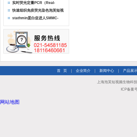
实时荧光定量PCR（Real-
TimePCR）实验流程
快速组织免疫荧光染色泡芙短视
频ios苹果下载
stathmin蛋白促进人SMMC-
7721肝癌细胞增殖侵袭能力
首 页
|
企业简介
|
新闻中心
|
产品展
上海泡芙短视频生物科技有限公司
ICP备案号
网站地图