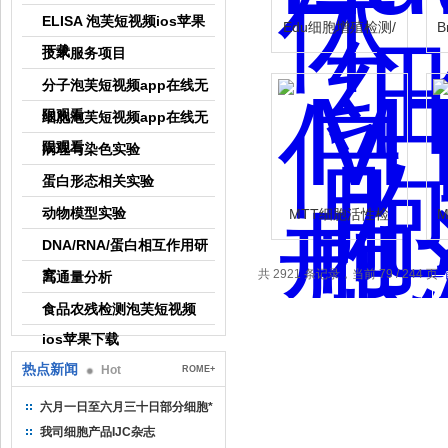
ELISA 泡芙短视频ios苹果
Edu细胞增殖检测/
下载
技术服务项目
细胞增殖实验
分子泡芙短视频app在线无
限观看
细胞泡芙短视频app在线无
限观看
病理与染色实验
蛋白形态相关实验
动物模型实验
MTT细胞活性检
测/MTT细胞增殖检
DNA/RNA/蛋白相互作用研
测/MTT检测/MTT细
M
究
共 2921 条记录，当前 79 / 244 页
高通量分析
胞毒性检测
食品农残检测泡芙短视频
ios苹果下载
热点新闻
Hot
ROME+
六月一日至六月三十日部分细胞*
我司细胞产品IJC杂志