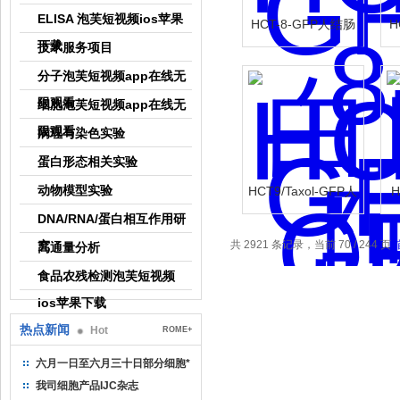
ELISA 泡芙短视频ios苹果
HCT-8-GFP人结肠
H
下载
技术服务项目
癌细胞-绿色标记
分子泡芙短视频app在线无
限观看
细胞泡芙短视频app在线无
限观看
病理与染色实验
蛋白形态相关实验
动物模型实验
HCT9/Taxol-GFP人
H
结肠癌紫杉醇耐药
DNA/RNA/蛋白相互作用研
株
究
共 2921 条记录，当前 70 / 244 页
高通量分析
食品农残检测泡芙短视频
ios苹果下载
热点新闻
Hot
ROME+
六月一日至六月三十日部分细胞*
我司细胞产品IJC杂志