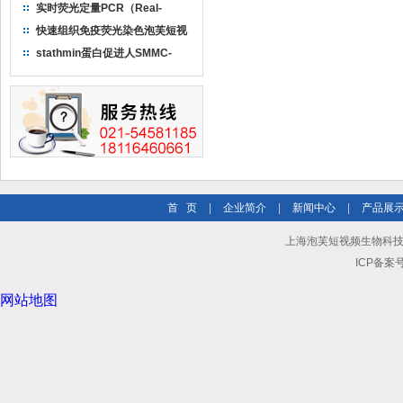
实时荧光定量PCR（Real-
TimePCR）实验流程
快速组织免疫荧光染色泡芙短视
频ios苹果下载
stathmin蛋白促进人SMMC-
7721肝癌细胞增殖侵袭能力
首 页
|
企业简介
|
新闻中心
|
产品展
上海泡芙短视频生物科技有限公司
ICP备案号
网站地图