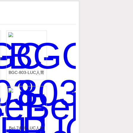
BGC-803-LUC人胃
癌细胞-荧光素酶标
记
Bel-7404-LUC人肝