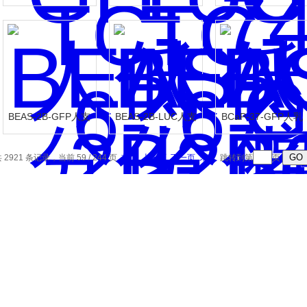
鼠胰岛素瘤胰岛В细
鼠胰岛素瘤胰岛В细
癌细胞-绿色标记
胞-绿色标记
胞-荧光素酶标记
BEAS-2B-GFP人支
BEAS-2B-LUC人支
BCaP-37-GFP人乳
气管上皮细胞-绿色
气管上皮细胞-荧光
腺癌细胞-绿色标记
标记
素酶标记
 2921 条记录，当前 59 / 244 页
首页
上一页
下一页
末页
跳转到第
页