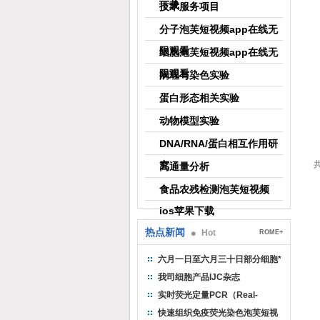
下载
技术服务项目
分子泡芙短视频app在线无
限观看
细胞泡芙短视频app在线无
限观看
病理与染色实验
蛋白形态相关实验
动物模型实验
DNA/RNA/蛋白相互作用研
究
共
高通量分析
食品农残检测泡芙短视频
ios苹果下载
热点新闻
Hot
ROME+
六月一日至六月三十日部分细胞*
我司细胞产品IJC杂志
实时荧光定量PCR（Real-
TimePCR）实验流程
快速组织免疫荧光染色泡芙短视