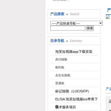
产
产品搜索
Search
上海泡芙短视频生物科技有限公司
目录导航
Directory
泡芙短视频app下载安装
原代细胞
耐药株
永生化细胞
普通株
产品
标记细胞（LUC/GFP）
ELISA 泡芙短视频ios苹果下
载
技术服务项目