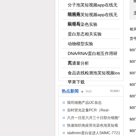
分子泡芙短视频app在线无
限观看
细胞泡芙短视频app在线无
限观看
病理与染色实验
相
蛋白形态相关实验
货
动物模型实验
MX
DNA/RNA/蛋白相互作用研
MX
究
高通量分析
食品农残检测泡芙短视频ios
MX
苹果下载
MX
热点新闻
Hot
ROME+
MX
我司细胞产品IJC杂志
MX
实时荧光定量PCR（Real-
TimePCR）实验流程
六月一日至六月三十日部分细胞*
MX
快速组织免疫荧光染色泡芙短视
MX
频ios苹果下载
stathmin蛋白促进人SMMC-7721