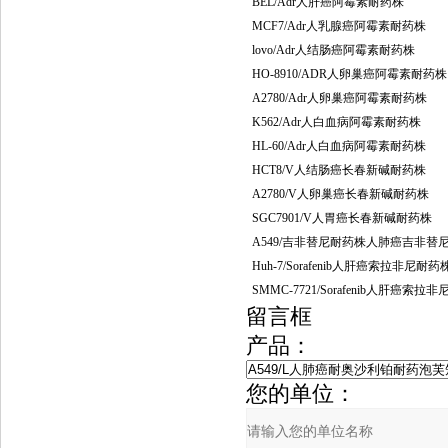
BEL/Adr
人肝癌阿霉素耐药株
MCF7/Adr
人乳腺癌阿霉素耐药株
lovo/Adr
人结肠癌阿霉素耐药株
HO-8910/ADR
人卵巢癌阿霉素耐药株
A2780/Adr
人卵巢癌阿霉素耐药株
K562/Adr
人白血病阿霉素耐药株
HL-60/Adr
人白血病阿霉素耐药株
HCT8/V
人结肠癌长春新碱耐药株
A2780/V
人卵巢癌长春新碱耐药株
SGC7901/V
人胃癌长春新碱耐药株
A549/
吉非替尼耐药株人肺癌吉非替
Huh-7/Sorafenib
人肝癌索拉非尼耐药
SMMC-7721/Sorafenib
人肝癌索拉非
留言框
产品：
您的单位：