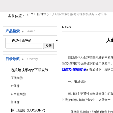
首 页
>
新闻中心
> 人结肠癌紫杉醇耐药株的挑战与应对策略
当前位置：
News
产品搜索
Search
上海泡芙短视频生物科技有限公司
人
结肠癌作为全球范围内发病率和死亡率均较
目录导航
Directory
物紫杉醇因其抗癌机制而被广泛应用。
泡芙短视频app下载安装
肠癌紫杉醇耐药株
的形成机制、影响因
原代细胞
一、形成机制
耐药株
紫杉醇主要通过抑制微管蛋白的聚合和微管
永生化细胞
长期接触紫杉醇的过程中，会逐渐产生耐
普通株
标记细胞（LUC/GFP）
1.药物外排增加：肿瘤细胞膜上