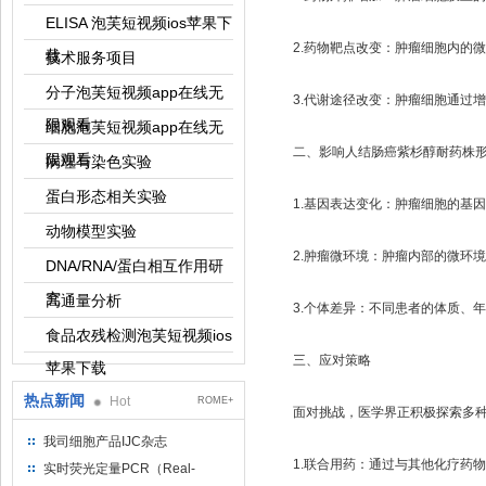
ELISA 泡芙短视频ios苹果下
2.药物靶点改变：肿瘤细胞内的微管
载
技术服务项目
分子泡芙短视频app在线无
3.代谢途径改变：肿瘤细胞通过增加药物
限观看
细胞泡芙短视频app在线无
二、影响人结肠癌紫杉醇耐药株
限观看
病理与染色实验
蛋白形态相关实验
1.基因表达变化：肿瘤细胞的基因
动物模型实验
2.肿瘤微环境：肿瘤内部的微环境
DNA/RNA/蛋白相互作用研
究
高通量分析
3.个体差异：不同患者的体质、年龄
食品农残检测泡芙短视频ios
三、应对策略
苹果下载
热点新闻
Hot
ROME+
面对挑战，医学界正积极探索多种应对
我司细胞产品IJC杂志
1.联合用药：通过与其他化疗药物或
实时荧光定量PCR（Real-