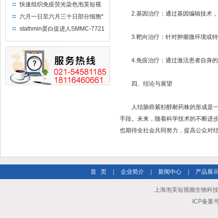
TimePCR）实验流程
快速组织免疫荧光染色泡芙短视
2.基因治疗：通过基因编辑技术，
频ios苹果下载
六月一日至六月三十日部分细胞*
stathmin蛋白促进人SMMC-7721
3.靶向治疗：针对肿瘤微环境或特定的信
肝癌细胞增殖侵袭能力
4.免疫治疗：通过激活患者自身的免疫
四、结论与展望
人结肠癌紫杉醇耐药株的形成是一个复杂
手段。未来，随着科学技术的不断
也期待全社会共同努力，提高公众对
首 页
|
企业简介
|
新闻中心
|
产品展
上海泡芙短视频生物科技有限公司
ICP备案号